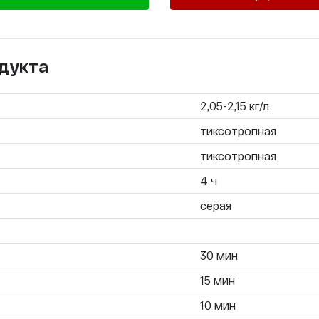
дукта
2,05-2,15 кг/л
тиксотропная
тиксотропная
4 ч
серая
30 мин
15 мин
10 мин