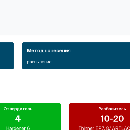
Метод нанесения
распыление
Отвердитель
Разбавитель
4
10-20
Hardener 6
Thinner EP7, 8/ ARTLAC