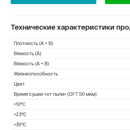
Технические характеристики про
Плотность (А + В)
Вязкость (А)
Вязкость (А + В)
Жизнеспособность
Цвет
Время сушки «от пыли» (DFT 50 мкм)
+10ºC
+23ºC
+35ºC