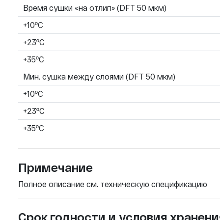
Время сушки «на отлип» (DFT 50 мкм)
+10ºC
+23ºC
+35ºC
Мин. сушка между слоями (DFT 50 мкм)
+10ºC
+23ºC
+35ºC
Примечание
Полное описание см. техническую спецификацию
Срок годности и условия хранени