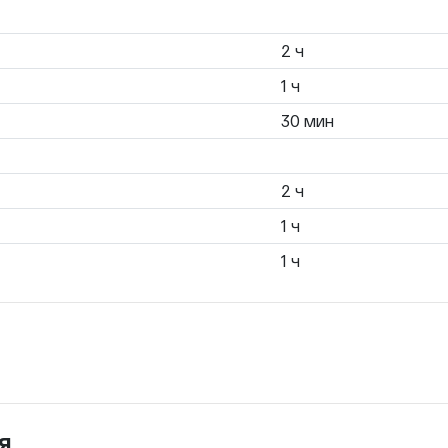
2 ч
1 ч
30 мин
2 ч
1 ч
1 ч
я