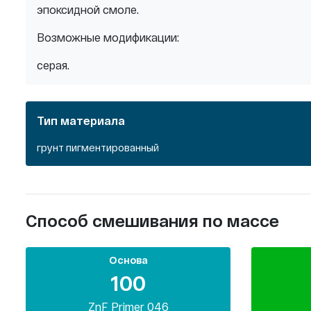
эпоксидной смоле.
Возможные модификации:
серая.
Тип материала
грунт пигментированный
Способ смешивания по массе
Основа
100
ZnF Primer 046