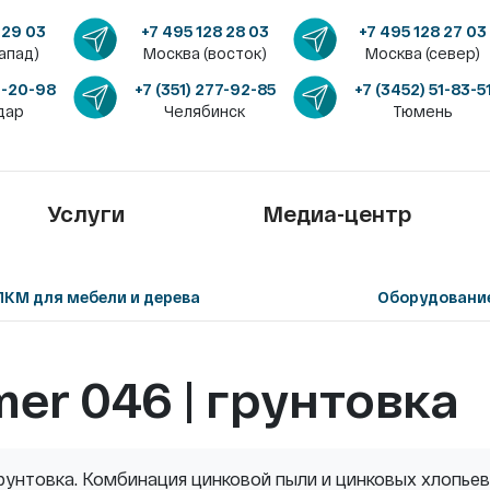
 29 03
+7 495 128 28 03
+7 495 128 27 03
апад)
Москва (восток)
Москва (север)
4-20-98
+7 (351) 277-92-85
+7 (3452) 51-83-5
дар
Челябинск
Тюмень
Услуги
Медиа-центр
ЛКМ для мебели и дерева
Оборудовани
er 046 | грунтовка
унтовка. Комбинация цинковой пыли и цинковых хлопьев