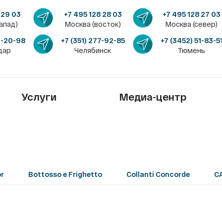
 29 03
+7 495 128 28 03
+7 495 128 27 03
апад)
Москва (восток)
Москва (север)
4-20-98
+7 (351) 277-92-85
+7 (3452) 51-83-5
дар
Челябинск
Тюмень
Услуги
Медиа-центр
r
Bottosso e Frighetto
Collanti Concorde
C