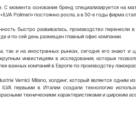
не. С момента основания бренд специализируется на ма
«ILVA Polimeri» постоянно росла, а в 50-е годы фирма ста
ность быстро развивалась, производство перенесли в S
де и по сей день размещен главный офис компании.
, так и на иностранных рынках, сегодня его знают и ц
 крупным инвестициям в исследования, которые позвол
иболее важных компаний в Европе по производству лакокр
dustrie Vernici Milano, холдинг, который является одним
 ILVA первыми в Италии создали технологию использ
екрасными техническими характеристиками и широким а