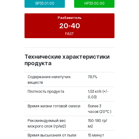
BP33.01.00
HP33.00.00
Разбавитель
20-40
FAST
Технические характеристики
продукта
Содержание нелетучих
78,1%
веществ
Плотность продукта
1,53 кг/л (+/-
0,03)
Время жизни готовой смеси
более 3
часов (20°C )
Рекомендуемый вес
150-180 гр/
мокрого слоя (гр/м2)
м2
Время высыхания от пыли
15 минут