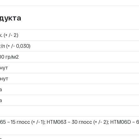
дукта
. (+ /- 2)
г/л (+ /- 0,030)
100 гр/м2
нут
нут
а
а
 – 15 глосc (+ /- 1); HTM063 – 30 глосс (+ /- 2); HTM06D – 6