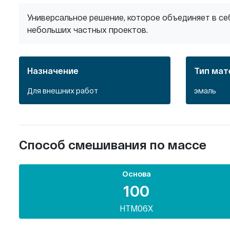
Универсальное решение, которое объединяет в се
небольших частных проектов.
Назначение
Тип мат
Для внешних работ
эмаль
Способ смешивания по массе
Основа
100
НТМ06X