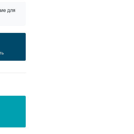
ние для
ть