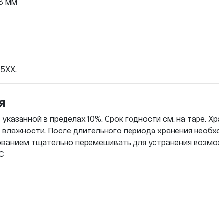
1,8 мм
5XX.
я
указанной в пределах 10%. Срок годности см. на таре. Хр
й влажности. После длительного периода хранения необ
зованием тщательно перемешивать для устранения возм
°C