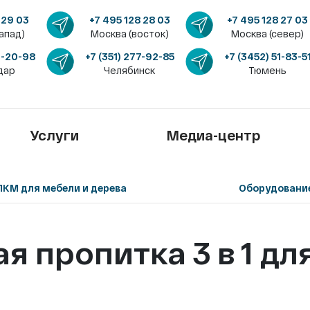
 29 03
+7 495 128 28 03
+7 495 128 27 03
апад)
Москва (восток)
Москва (север)
4-20-98
+7 (351) 277-92-85
+7 (3452) 51-83-5
дар
Челябинск
Тюмень
Услуги
Медиа-центр
ЛКМ для мебели и дерева
Оборудовани
 пропитка 3 в 1 дл