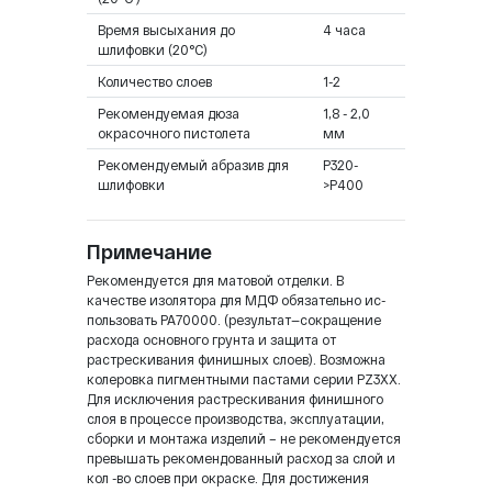
Время высыхания до
4 часа
шлифовки (20°C)
Количество слоев
1-2
Рекомендуемая дюза
1,8 - 2,0
окрасочного пистолета
мм
Рекомендуемый абразив для
P320-
шлифовки
>P400
Примечание
Рекомендуется для матовой отделки. В
качестве изолятора для MДФ обязательно ис-
пользовать РА70000. (результат—сокращение
расхода основного грунта и защита от
растрескивания финишных слоев). Возможна
колеровка пигментными пастами серии PZ3ХХ.
Для исключения растрескивания финишного
слоя в процессе производства, эксплуатации,
сборки и монтажа изделий – не рекомендуется
превышать рекомендованный расход за слой и
кол -во слоев при окраске. Для достижения