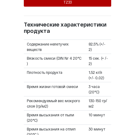
TZ33
Технические характеристики
продукта
Содержание нелетучих
82,5% (+/-
веществ
2)
Вязкость смеси (DIN Nr 4 20°C
15 сек. (+ /-
)
2)
Плотность продукта
1,52 кг/л
(+/- 0,02)
Время жизни готовой смеси
3 часа
(20°C)
Рекомендуемый вес мокрого
130-150 гр/
слоя (гр/м2)
м2
Время высыхания от пыли
10 минут
(20°C)
Время высыхания на отлип
30 минут
(20°C )