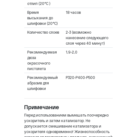
отлип (20°C )
Время
18 часов
высыхания до
шлифовки (20°C)
Количество слоев
2-3 (возможно
нанесение следующего
слоя через 40 минут)
Рекомендуемая
1,9-2,0
дюза
окрасочного
пистолета
Рекомендуемый
Р320-Р400-Р500
абразив для
шлифовки
Примечание
Перед использованием вымешать поочередно
ускоритель и затем катализатор. Не
допускается смешивание катализатора и
ускорителя одновременно! Жизнеспособность
зависит от температуры продукта, окружающей