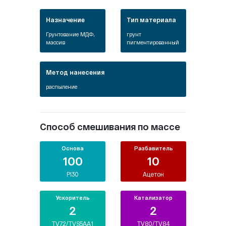
Назначение
Тип материала
Грунтование МДФ,
грунт
массив
пигментированный
Метод нанесения
распыление
Способ смешивания по массе
Основа
Разбавитель
100
10
PI30
Ацетон
Ускоритель
Катализатор
2
2
TV72/TVS5AA1
TV80/TV84