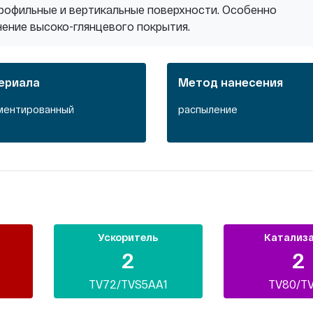
 профильные и вертикальные поверхности. Особенно
чение высоко-глянцевого покрытия.
ериала
Метод нанесения
гментированный
распыление
Ускоритель
Катализ
2
2
TV72/TVS5AA1
TV80/T