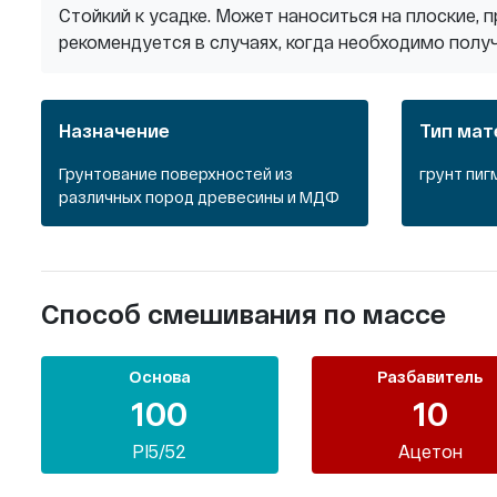
Стойкий к усадке. Может наноситься на плоские,
рекомендуется в случаях, когда необходимо полу
Назначение
Тип мат
Грунтование поверхностей из
грунт пи
различных пород древесины и МДФ
Способ смешивания по массе
Основа
Разбавитель
100
10
PI5/52
Ацетон