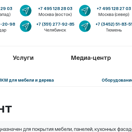
 29 03
+7 495 128 28 03
+7 495 128 27 03
апад)
Москва (восток)
Москва (север)
4-20-98
+7 (351) 277-92-85
+7 (3452) 51-83-5
дар
Челябинск
Тюмень
Услуги
Медиа-центр
ЛКМ для мебели и дерева
Оборудовани
нт
назначен для покрытия мебели, панелей, кухонных фасад