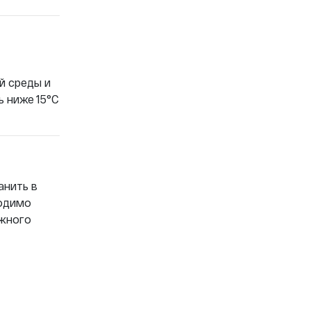
й среды и
ь ниже 15°C
анить в
ходимо
ожного