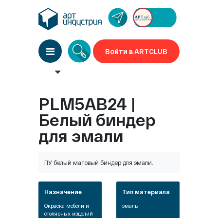
Войти в ARTCLUB
PLM5AB24 |
Белый биндер
для эмали
ПУ белый матовый биндер для эмали.
Назначение
Тип материала
Окраска мебели и
эмаль
столярных изделий