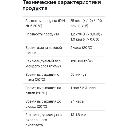
Технические характеристики
продукта
Вязкость продукта (DIN
35 сек. (+ /- 2) / 100
Nr 6 20°C)
сек. (+ /- 5)
Плотность продукта
1,2 кг/л (+ /- 0,030) /
1,0 кг/л (+ /- 0,030)
Время жизни готовой
3 часа (20°C)
смеси
Рекомендуемый вес
120-160 гр/м2
мокрого слоя (гр/м2)
Время высыхания от
30 минут
пыли (20°C)
Время высыхания на
1 час / 2-3 часа
отлип (20°C )
Время высыхания до
24 часа
склад. (20°C)
Рекомендуемая дюза
1,7-1,8 мм
окрасочного
пистолета