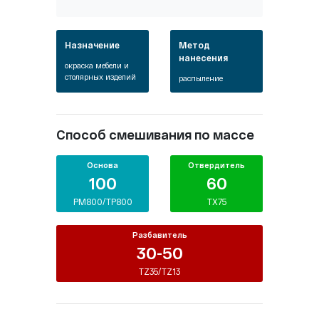
Назначение
Метод
нанесения
окраска мебели и
столярных изделий
распыление
Способ смешивания по массе
Основа
Отвердитель
100
60
PM800/TP800
TX75
Разбавитель
30-50
TZ35/TZ13