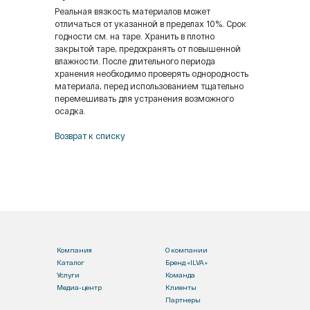
Реальная вязкость материалов может
отличаться от указанной в пределах 10%. Срок
годности см. на таре. Хранить в плотно
закрытой таре, предохранять от повышенной
влажности. После длительного периода
хранения необходимо проверять однородность
материала, перед использованием тщательно
перемешивать для устранения возможного
осадка.
Возврат к списку
Компания
О компании
Каталог
Бренд «ILVA»
Услуги
Команда
Медиа-центр
Клиенты
Партнеры