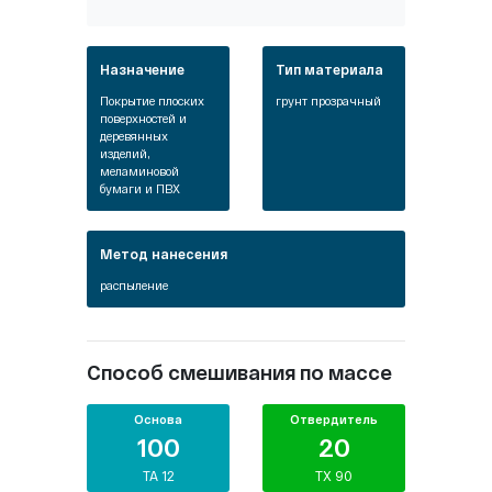
Назначение
Тип материала
Покрытие плоских
грунт прозрачный
поверхностей и
деревянных
изделий,
меламиновой
бумаги и ПВХ
Метод нанесения
распыление
Способ смешивания по массе
Основа
Отвердитель
100
20
TA 12
TX 90