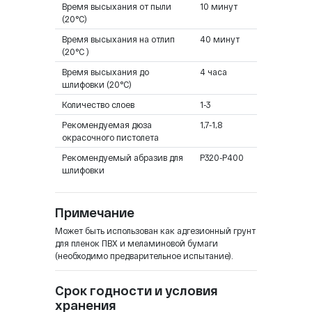
Время высыхания от пыли
10 минут
(20°C)
Время высыхания на отлип
40 минут
(20°C )
Время высыхания до
4 часа
шлифовки (20°C)
Количество слоев
1-3
Рекомендуемая дюза
1,7-1,8
окрасочного пистолета
Рекомендуемый абразив для
Р320-Р400
шлифовки
Примечание
Может быть использован как адгезионный грунт
для пленок ПВХ и меламиновой бумаги
(необходимо предварительное испытание).
Срок годности и условия
хранения