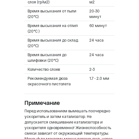
слоя (гр/м2)
м2
Время высыхания от пыли
20-30
(20°C)
минут
Время высыхания на отлип
60 минут
(20°C )
Время высыхания до склад.
24 часа
(20°C)
Время высыхания до
24 часа
шлифовки (20°C)
Количество слоев
2-3
Рекомендуемая дюза
1,7 - 2,0 мм
окрасочного пистолета
Примечание
Перед использованием вымешать поочередно
ускоритель и затем катализатор. Не
допускается смешивание катализатора и
ускорителя одновременно! Жизнеспособность
смеси зависит от окружающей температуры.
Мокрый по мокрому можно перекрывать через