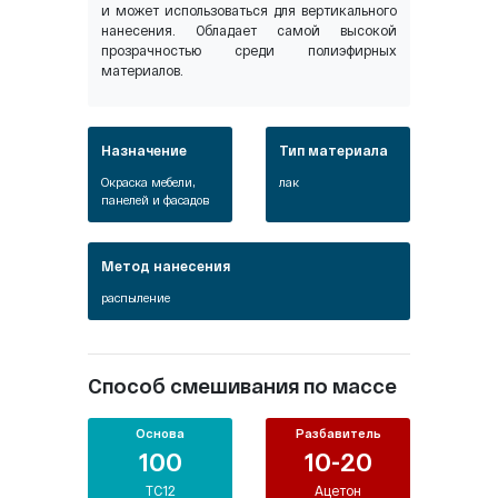
и может использоваться для вертикального
нанесения. Обладает самой высокой
прозрачностью среди полиэфирных
материалов.
Назначение
Тип материала
Окраска мебели,
лак
панелей и фасадов
Метод нанесения
распыление
Способ смешивания по массе
Основа
Разбавитель
100
10-20
TC12
Ацетон