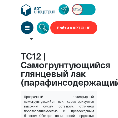
Войти в ARTCLUB
TC12 |
Самогрунтующийся
глянцевый лак
(парафинсодержащи
Прозрачный полиэфирный
самогрунтующийся лак, характеризуется
высоким сухим остатком, отличной
порозаполняемостью и превосходным
блеском. Обладает повышенной твердостью