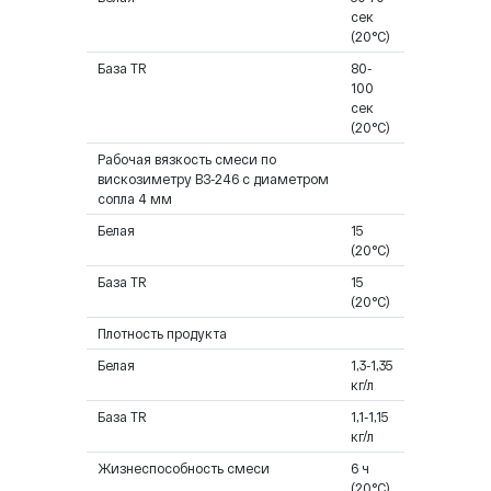
сек
(20°C)
База TR
80-
100
сек
(20°C)
Рабочая вязкость смеси по
вискозиметру ВЗ-246 с диаметром
сопла 4 мм
Белая
15
(20°C)
База TR
15
(20°C)
Плотность продукта
Белая
1,3-1,35
кг/л
База TR
1,1-1,15
кг/л
Жизнеспособность смеси
6 ч
(20°C)