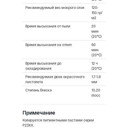
Рекомендуемый вес мокрого слоя
120-
150 гр/
м2
Время высыхания от пыли
20
мин
(20°C)
Время высыхания на отлип
60
мин
(20°C)
Время высыхания до
12 ч
складирования
(20°C)
Рекомендуемая дюза окрасочного
1,7-1,8
пистолета
мм
Степень блеска
10,20
глосс
Примечание
Колеруется пигментными пастами серии
PZ3XX.