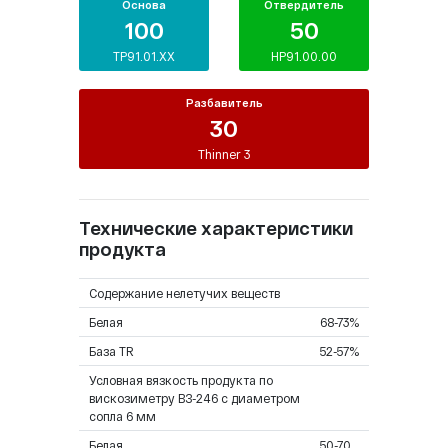
Основа
Отвердитель
100
50
TP91.01.XX
HP91.00.00
Разбавитель
30
Thinner 3
Технические характеристики
продукта
Содержание нелетучих веществ
Белая
68-73%
База TR
52-57%
Условная вязкость продукта по
вискозиметру ВЗ-246 с диаметром
сопла 6 мм
Белая
50-70