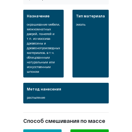
Назначение
Тип материала
окрашивание мебели,
эмаль
межкомнатных
дверей, панелей и
т.п. из массива
древесины и
древеснопроизводных
материалов, в т.ч.
облицованным
натуральным или
искусственным
шпоном
Метод нанесения
распыление
Способ смешивания по массе