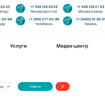
 29 03
+7 495 128 28 03
+7 495 128 27 03
апад)
Москва (восток)
Москва (север)
4-20-98
+7 (351) 277-92-85
+7 (3452) 51-83-5
дар
Челябинск
Тюмень
Услуги
Медиа-центр
Найти
X