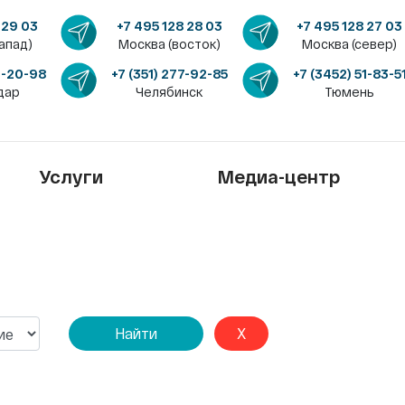
 29 03
+7 495 128 28 03
+7 495 128 27 03
апад)
Москва (восток)
Москва (север)
4-20-98
+7 (351) 277-92-85
+7 (3452) 51-83-5
дар
Челябинск
Тюмень
Услуги
Медиа-центр
Найти
X